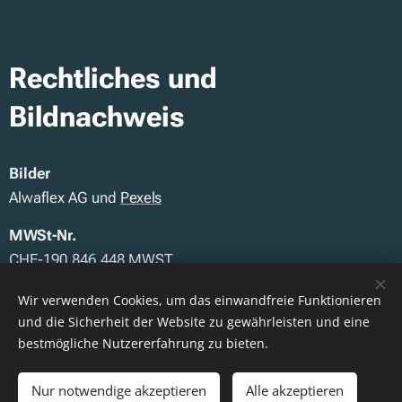
Rechtliches und
Bildnachweis
Bilder
Alwaflex AG und
Pexels
MWSt-Nr.
CHE-190.846.448 MWST
IBAN
Wir verwenden Cookies, um das einwandfreie Funktionieren
CH38 0076 1649 0124 2200 2
und die Sicherheit der Website zu gewährleisten und eine
bestmögliche Nutzererfahrung zu bieten.
Allgemeine Geschäftsbedingungen
AGBs der Alwaflex AG
Nur notwendige akzeptieren
Alle akzeptieren