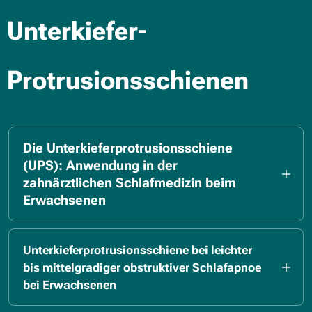
Unterkiefer-
Protrusionsschienen
Die Unterkieferprotrusionsschiene
(UPS): Anwendung in der
zahnärztlichen Schlafmedizin beim
Erwachsenen
https://register.awmf.org/assets/guidelines/083-
045k_S1_Die-Unterkieferprotrusionsschiene-
Unterkieferprotrusionsschiene bei leichter
UPS-zahnaerztliche-Schlafmedizin_bei-
bis mittelgradiger obstruktiver Schlafapnoe
Erwachsenen_2022-01.pdf
bei Erwachsenen