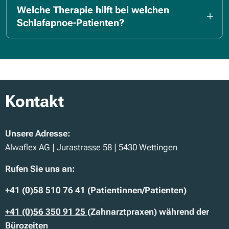
03_unterkieferprotrusionsschiene-bei-
Welche Therapie hilft bei welchen
obstruktiver-schlafapnoe_abschlussbericht_v2-
Schlafapnoe-Patienten?
0.pdf
https://www.rosenfluh.ch/arsmedici-2012-
17/welche-therapie-bei-welchen-schlafapnoe-
patienten
Kontakt
Unsere Adresse:
Alwaflex AG | Jurastrasse 58 | 5430 Wettingen
Rufen Sie uns an:
+41
(0)58 510 76 41
(Patientinnen/Patienten)
+41 (0)56 350 91 25
(Zahnarztpraxen) während der
Bürozeiten